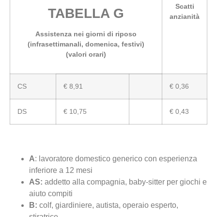
Scatti
TABELLA G
anzianità
Assistenza nei giorni di riposo
(infrasettimanali, domenica, festivi)
(valori orari)
CS
€ 8,91
€ 0,36
DS
€ 10,75
€ 0,43
A
: lavoratore domestico generico con esperienza
inferiore a 12 mesi
AS:
addetto alla compagnia, baby-sitter per giochi e
aiuto compiti
B:
colf, giardiniere, autista, operaio esperto,
stiratrice