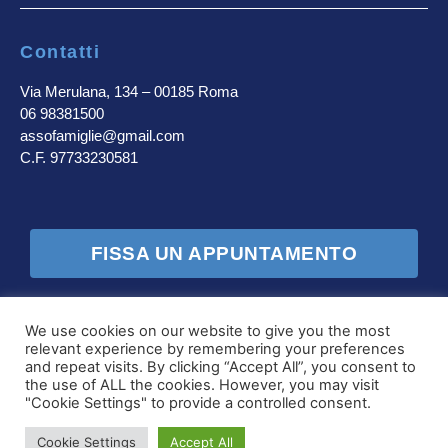
Contatti
Via Merulana, 134 – 00185 Roma
06 98381500
assofamiglie@gmail.com
C.F. 97733230581
FISSA UN APPUNTAMENTO
Seguici sui canali social
We use cookies on our website to give you the most
relevant experience by remembering your preferences
and repeat visits. By clicking “Accept All”, you consent to
the use of ALL the cookies. However, you may visit
Privacy Policy
"Cookie Settings" to provide a controlled consent.
Cookie Settings
Accept All