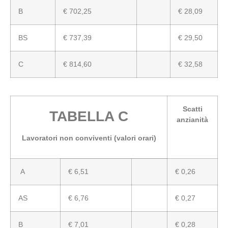
B
€ 702,25
€ 28,09
BS
€ 737,39
€ 29,50
C
€ 814,60
€ 32,58
Scatti
TABELLA C
anzianità
Lavoratori non conviventi (valori orari)
A
€ 6,51
€ 0,26
AS
€ 6,76
€ 0,27
B
€ 7,01
€ 0,28