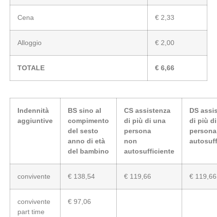
Cena
€ 2,33
Alloggio
€ 2,00
TOTALE
€ 6,66
Indennità
BS sino al
CS assistenza
DS assi
aggiuntive
compimento
di più di una
di più d
del sesto
persona
persona
anno di età
non
autosuff
del bambino
autosufficiente
convivente
€ 138,54
€ 119,66
€ 119,66
convivente
€ 97,06
part time