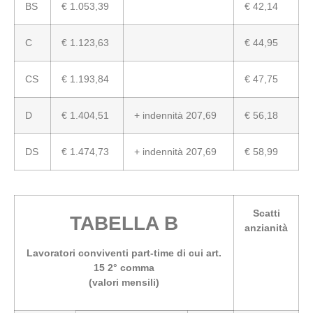
BS
€ 1.053,39
€ 42,14
C
€ 1.123,63
€ 44,95
CS
€ 1.193,84
€ 47,75
D
€ 1.404,51
+ indennità 207,69
€ 56,18
DS
€ 1.474,73
+ indennità 207,69
€ 58,99
Scatti
TABELLA B
anzianità
Lavoratori conviventi part-time di cui art.
15 2° comma
(valori mensili)