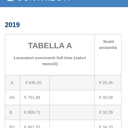
2019
Scatti
TABELLA A
anzianità
Lavoratori conviventi full-time (valori
mensili)
A
€ 636,20
€ 25,45
AS
€ 751,88
€ 30,08
B
€ 809,71
€ 32,39
BS
€ 867,55
€ 34,70