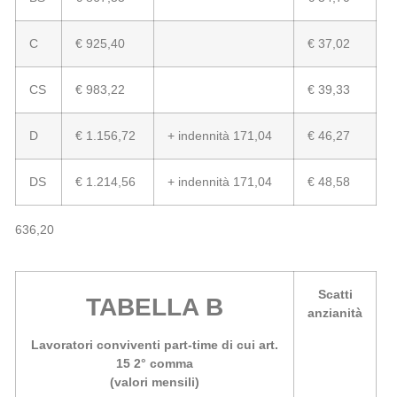
C
€ 925,40
€ 37,02
CS
€ 983,22
€ 39,33
D
€ 1.156,72
+ indennità 171,04
€ 46,27
DS
€ 1.214,56
+ indennità 171,04
€ 48,58
636,20
Scatti
TABELLA B
anzianità
Lavoratori conviventi part-time di cui art.
15 2° comma
(valori mensili)