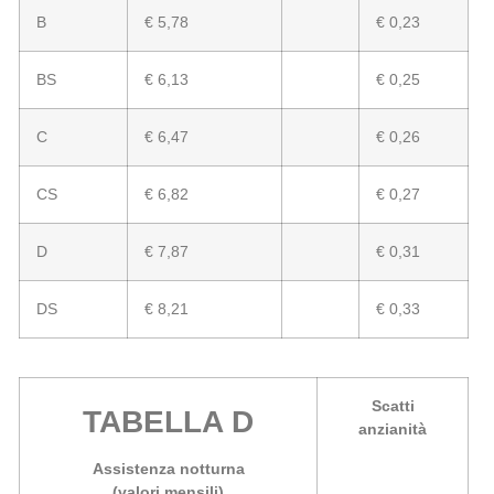
B
€ 5,78
€ 0,23
BS
€ 6,13
€ 0,25
C
€ 6,47
€ 0,26
CS
€ 6,82
€ 0,27
D
€ 7,87
€ 0,31
DS
€ 8,21
€ 0,33
Scatti
TABELLA D
anzianità
Assistenza notturna
(valori mensili)