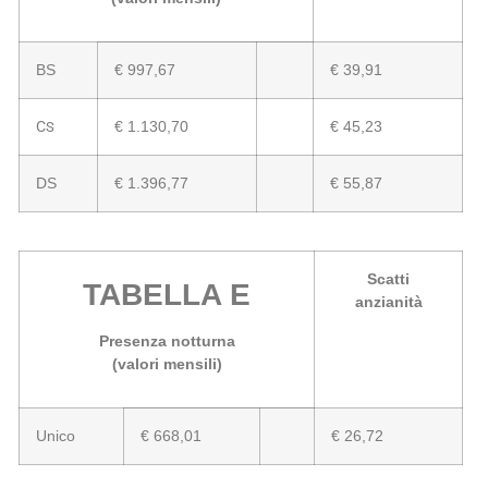
BS
€ 997,67
€ 39,91
C
€ 1.130,70
€ 45,23
S
DS
€ 1.396,77
€ 55,87
Scatti
TABELLA E
anzianità
Presenza notturna
(valori mensili)
Unico
€ 668,01
€ 26,72