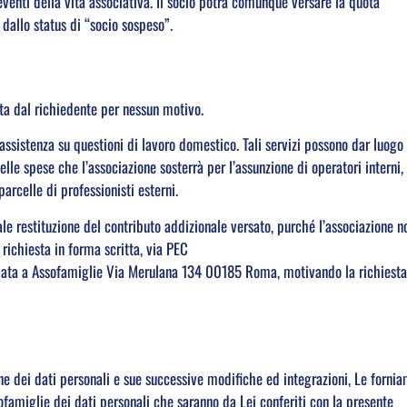
venti della vita associativa. Il socio potrà comunque versare la quota
dallo status di “socio sospeso”.
ata dal richiedente per nessun motivo.
’assistenza su questioni di lavoro domestico. Tali servizi possono dar luogo 
lle spese che l’associazione sosterrà per l’assunzione di operatori interni,
parcelle di professionisti esterni.
ale restituzione del contributo addizionale versato, purché l’associazione n
 richiesta in forma scritta, via PEC
ata a Assofamiglie Via Merulana 134 00185 Roma, motivando la richiesta
ne dei dati personali e sue successive modifiche ed integrazioni, Le fornia
sofamiglie dei dati personali che saranno da Lei conferiti con la presente