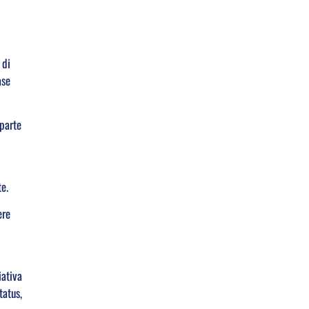
 di
ase
 parte
e.
ere
iativa
tatus,