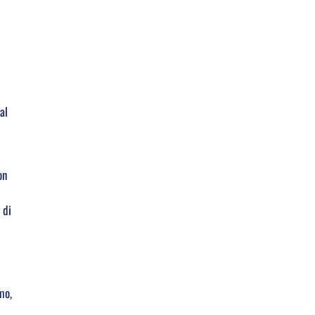
al
on
 di
mo,