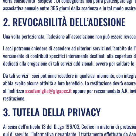
verrà considerato “sospeso”. Di conseguenza non potrà partecipare agli e
associativa annuale entro 365 giorni dalla scadenza e in tal modo uscire 
2. REVOCABILITÀ DELL’ADESIONE
Una volta perfezionata, l’adesione all’associazione non può essere revoc
I soci potranno chiedere di accedere ad ulteriori servizi nell’ambito dell
versamento di contributi specifici interamente destinati alla copertura de
dedicati alla erogazione di tali servizi addizionali, ovvero per saldare le 
Da tali servizi i soci potranno recedere in qualsiasi momento, con integr
abbia svolto alcuna attività a loro beneficio. La restituzione dovrà essere
all’indirizzo
assofamiglie@gigapec.it
oppure per raccomandata A.R. invi
restituzione.
3. TUTELA DELLA PRIVACY
Ai sensi dell’articolo 13 del D.Lgs 196/03, Codice in materia di protezio
qui di seguito, l’Informativa riguardante il trattamento effettuato da As