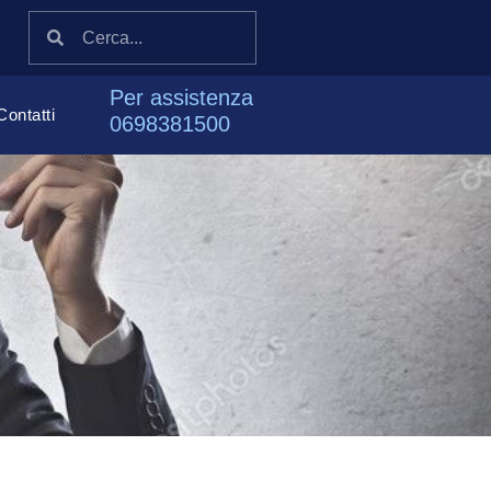
Per assistenza
Contatti
0698381500