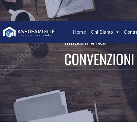
assofamiglie@gmail.com
Via Merulana 
Home
Chi Siamo
Contr
UNISCITI A NOI
CONVENZIONI